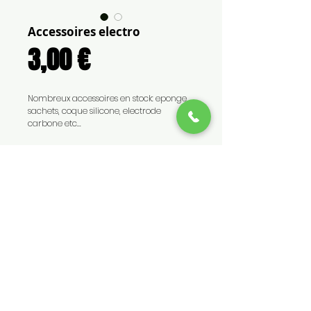
Accessoires electro
Prix
3,00 €
Nombreux accessoires en stock: eponge,
sachets, coque silicone, electrode
carbone etc...
CONTACT
TEL :
0262 45 69 69 - 0692 86
33 47
EMAIL :
contact@medicalls.fr
54 rue Nelson Mandela - La Possession
Reunion Island
© medicalls - 2018