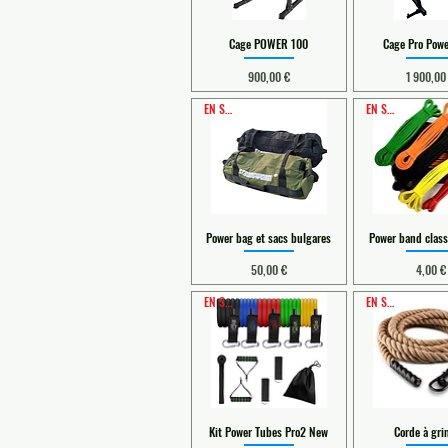
Cage POWER 100
Cage Pro Pow
Prix
Prix
900,00 €
1 900,00
EN STOCK
EN STOCK
Power bag et sacs bulgares
Power band class
Prix
Prix
50,00 €
4,00 €
EN STOCK
EN STOCK
Kit Power Tubes Pro2 New
Corde à gr