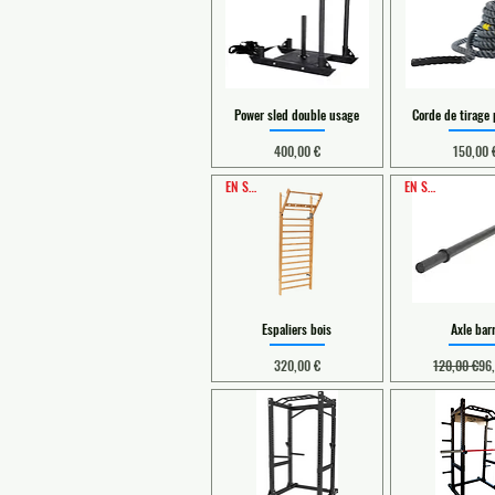
Power sled double usage
Corde de tirage 
Prix
Prix
400,00 €
150,00 
EN STOCK
EN STOCK
Espaliers bois
Axle bar
Prix
Prix
Pri
320,00 €
120,00 €
96