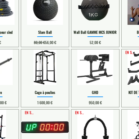
pour sled
Slam Ball
Wall Ball GAMME MCS JUNIOR
B
Prix original
Prix promotionnel
Prix
€
80,00 €
56,00 €
52,00 €
EN STOCK
re
Cage à poulies
GHD
KIT DE
 original
x promotionnel
Prix
Prix
,00 €
1 600,00 €
950,00 €
EN STOCK
EN STOCK