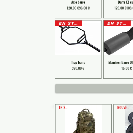
Axle barre
Barre EZ cu
Prix original
Prix promotionnel
Prix 
Prix
120,00 €
96,00 €
120,00 €
108,
EN STOCK
EN STOCK
Trap barre
Manchon Barre O
Prix
Prix
320,00 €
15,00 €
EN STOCK
NOUVEAUTE