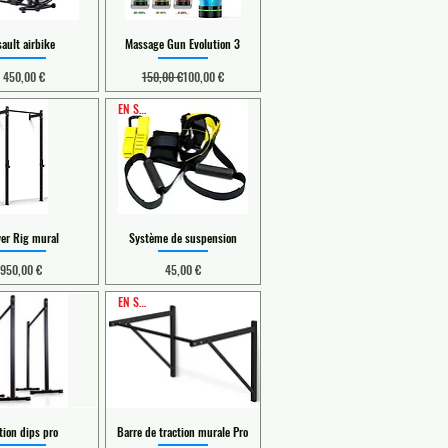
sault airbike
Massage Gun Evolution 3
Prix
Prix original
Prix promotionnel
1 450,00 €
150,00 €
100,00 €
EN STOCK
er Rig mural
Système de suspension
Prix
Prix
950,00 €
45,00 €
EN STOCK
tion dips pro
Barre de traction murale Pro