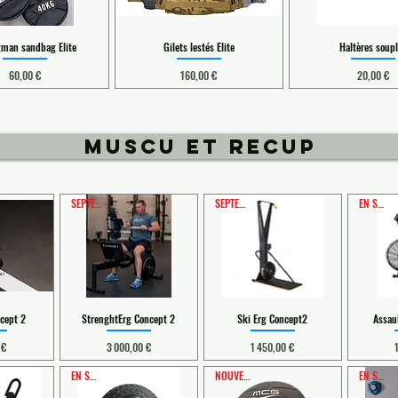
gman sandbag Elite
Gilets lestés Elite
Haltères soup
Prix
Prix
Prix
60,00 €
160,00 €
20,00 €
MUSCU ET RECUP
SEPTEMBRE
SEPTEMBRE
EN STOCK
cept 2
StrenghtErg Concept 2
Ski Erg Concept2
Assau
Prix
Prix
 €
3 000,00 €
1 450,00 €
EN STOCK
NOUVEAUTE
EN STOCK