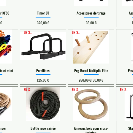
er KF80
Timer CT
Accessoires de tirage
As
Prix
Prix
 €
320,00 €
35,00 €
EN STOCK
EN STOCK
ic et mini
Parallètes
Peg Board Multiplis Elite
Pow
Prix
Prix original
Prix promotionnel
125,00 €
250,00 €
150,00 €
EN STOCK
EN STOCK
EN STOCK
imper
Battle rope gainée
Anneaux bois pour cross-
Sta
training