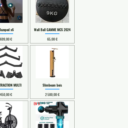
lazepod x6
Wall Ball GAMME MCS 2024
Prix
Prix
699,00 €
65,00 €
 TRACTION MULTI
Slimbeam bois
Prix
Prix
450,00 €
2 500,00 €
EN STOCK