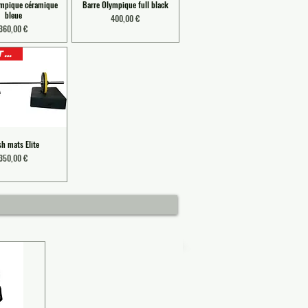
ympique céramique
Barre Olympique full black
bleue
Prix
400,00 €
Prix
360,00 €
EN STOCK
sh mats Elite
Prix
350,00 €