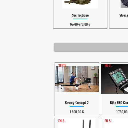
Sac Tactique
Stron
Prix original
Prix promotionnel
85,00 €
70,00 €
SEPTEMBRE
EN STOCK
Rowerg Concept 2
Bike ERG Con
Prix
Prix
1 600,00 €
1 750,00
EN STOCK
EN STOCK