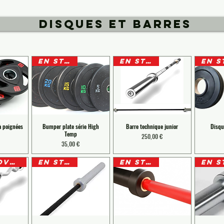
DISQUES ET BARRES
EN STOCK
EN STOCK
à poignées
Bumper plate série High
Barre technique junior
Disqu
Temp
Prix
250,00 €
Prix
35,00 €
BLACK NOVEMBER
EN STOCK
EN STOCK