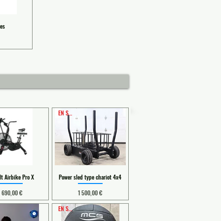
les
EN STOCK
lt Airbike Pro X
Power sled type chariot 4x4
Prix
Prix
1 690,00 €
1 500,00 €
EN STOCK