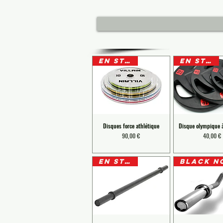
EN STOCK
EN STOCK
Disques force athlétique
Disque olympique 
Prix
Prix
90,00 €
40,00 €
EN STOCK