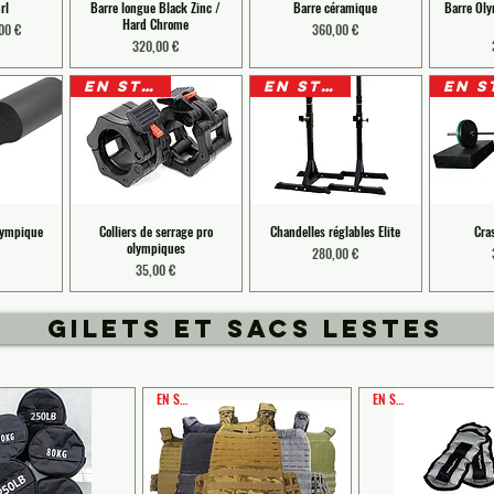
rl
Barre longue Black Zinc /
Barre céramique
Barre Ol
Hard Chrome
original
 promotionnel
Prix
00 €
360,00 €
Prix
320,00 €
EN STOCK
EN STOCK
lympique
Colliers de serrage pro
Chandelles réglables Elite
Cra
olympiques
Prix
280,00 €
Prix
35,00 €
GILETS ET SACS LESTES
EN STOCK
EN STOCK