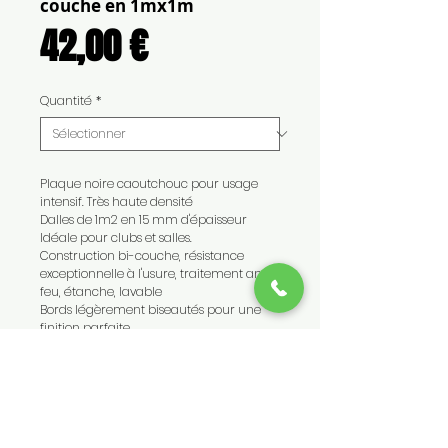
couche en 1mx1m
Prix
42,00 €
Quantité
*
Plaque noire caoutchouc pour usage
intensif. Très haute densité
Dalles de 1m2 en 15 mm d'épaisseur
Idéale pour clubs et salles.
Construction bi-couche, résistance
exceptionnelle à l'usure, traitement anti-
feu, étanche, lavable
Bords légèrement biseautés pour une
finition parfaite
Remises quantitatives à partir de 10m²