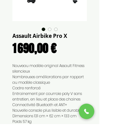
Assault Airbike Pro X
Prix
1 690,00 €
Nouveau modèle original Assault Fitness
silencieux
Nombreuses améliorations par rapport
au modèle classique
Cadre renforcé
Entrainement par courroie poly V sans
entretien, en lieu et place des chaines
Connectivité Bluetooth et ANT+
Nouvelle console plus lisible et durable
Dimensions 131 cm × 62 cm × 133 cm
Poids 57 kg
Prix TTC Réunion emporté boutique La
Possession
En option: livraison + montage: 75 €