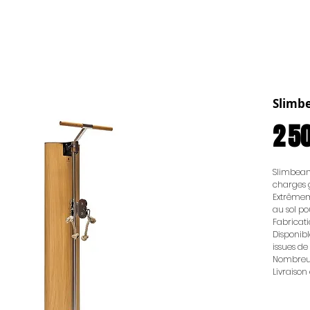
Slimb
2 5
Slimbeam
charges g
Extrêmem
au sol p
Fabricat
Disponibl
issues de 
Nombreux
Livraiso