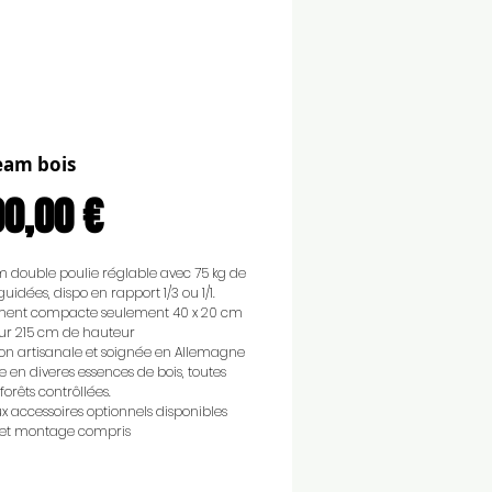
eam bois
Prix
00,00 €
 double poulie réglable avec 75 kg de
uidées, dispo en rapport 1/3 ou 1/1.
ent compacte seulement 40 x 20 cm
our 215 cm de hauteur
ion artisanale et soignée en Allemagne
e en diveres essences de bois, toutes
forêts contrôllées.
 accessoires optionnels disponibles
n et montage compris