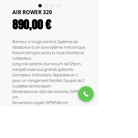
AIR ROWER 320
Prix
890,00 €
Rameur a tirage central. Système de
résistance à air sans sytème mécanique
faisant tampon entre la roue d'inertie et
l'utilisateur.
Long rail central aluminium de 125cm,
adapté aussi aux grands gabarits.
Compteur 5 fonctions. Repliable en 2
pour un rangement facilité. Equipé de 2
roulettes de transport.
Dimensions en état de marche: 216*51*87
cm
Dimensions replié: 115*51*145 cm
Poids 39kg