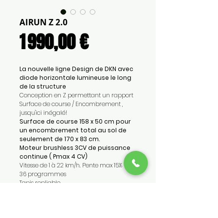
AIRUN Z 2.0
Prix
1 990,00 €
La nouvelle ligne Design de DKN avec
diode horizontale lumineuse le long
de la structure
Conception en Z permettant un rapport
Surface de course / Encombrement ,
jusqu'ici inégalé!
Surface de course 158 x 50 cm pour
un encombrement total au sol de
seulement de 170 x 83 cm.
Moteur brushless 3CV de puissance
continue ( Pmax 4 CV)
Vitesse de 1 à 22 km/h. Pente max 15%
36 programmes
Tapis repliable
Poids max utilisateur 170 kg
Poids du tapis 108 kg