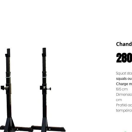
Chande
280
Squat sta
squats ou
Charge m
195 cm
Dimensio
cm
Profilé a
températ