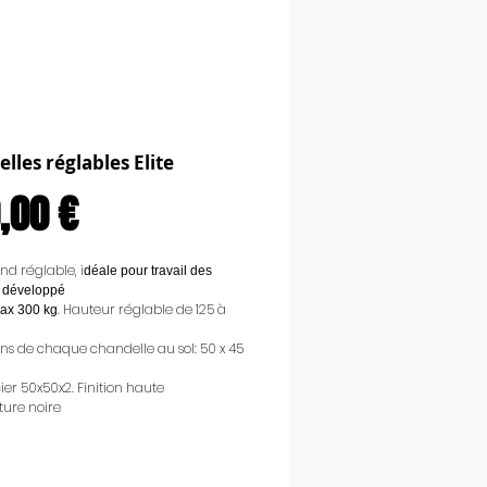
lles réglables Elite
Prix
,00 €
nd réglable, i
déale pour travail des
 développé
. Hauteur réglable de 125 à
ax 300 kg
ns de chaque chandelle au sol: 50 x 45
cier 50x50x2. Finition haute
ure noire