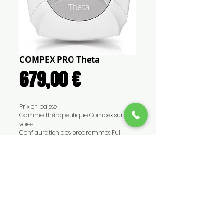
COMPEX PRO Theta
Prix
679,00 €
Prix en baisse
Gamme Thérapeutique Compex sur 4
voies
Configuration des programmes Full
CONTACT
TEL :
0262 45 69 69 - 0692 86
33 47
EMAIL :
contact@medicalls.fr