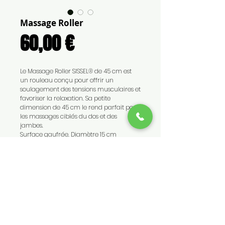
Massage Roller
Prix
60,00 €
Le Massage Roller SISSEL® de 45 cm est
un rouleau conçu pour offrir un
soulagement des tensions musculaires et
favoriser la relaxation. Sa petite
dimension de 45 cm le rend parfait pour
les massages ciblés du dos et des
jambes.
Surface gaufrée. Diamètre 15 cm
CONTACT
TEL :
0262 45 69 69 - 0692 86
33 47
EMAIL :
contact@medicalls.fr