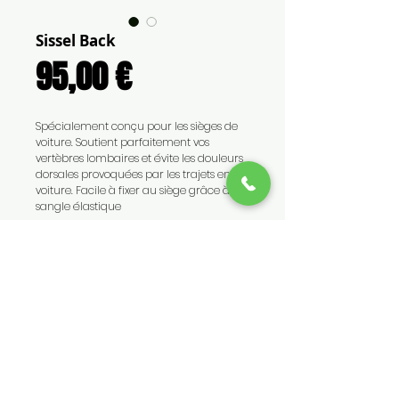
Sissel Back
Prix
95,00 €
Spécialement conçu pour les sièges de
voiture. Soutient parfaitement vos
vertèbres lombaires et évite les douleurs
dorsales provoquées par les trajets en
voiture. Facile à fixer au siège grâce à sa
sangle élastique
CONTACT
TEL :
0262 45 69 69 - 0692 86
33 47
EMAIL :
contact@medicalls.fr
54 rue Nelson Mandela - La Possession