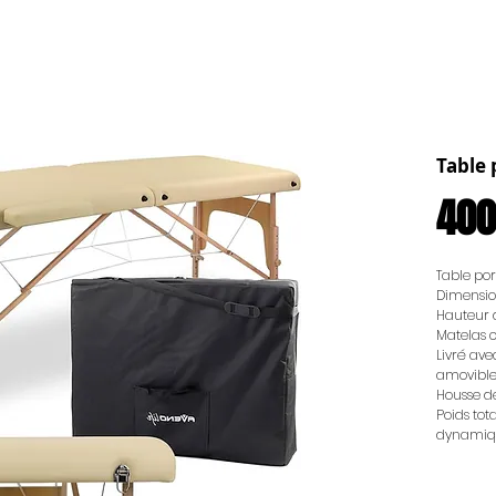
Table
400
Table po
Dimensio
Hauteur 
Matelas 
Livré ave
amovible
Housse de
Poids tot
dynamiq