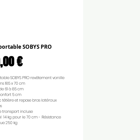
 portable SOBYS PRO
Prix
,00 €
rtable SOBYS PRO revêtement vanille
ns 185 x 70 cm
de 61 à 85 cm
confort 5 cm
c têtière et repose bras latéraux
s
 transport incluse
al 14 kg pour le 70 cm - Résistance
ue 250 kg