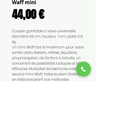
Waff mini
Prix
44,00 €
Coussin gonflable à valve universelle.
Diamètre 36 cm, hauteur 7 cm, poids 0.5
kg.
Un mini Waff fait le maximum pour votre
santé: abdo, fessiers, réflexe, équilibre,
proprioception, de l'enfant à l'adulte, un
concentré de possibilités ludiques et très
efficaces. Multipliez les exercices avec un
second mini Waff, faites le plein d'idées
en téléchargeant nos méthodes
CONTACT
TEL :
0262 45 69 69 - 0692 86
33 47
EMAIL :
contact@medicalls.fr