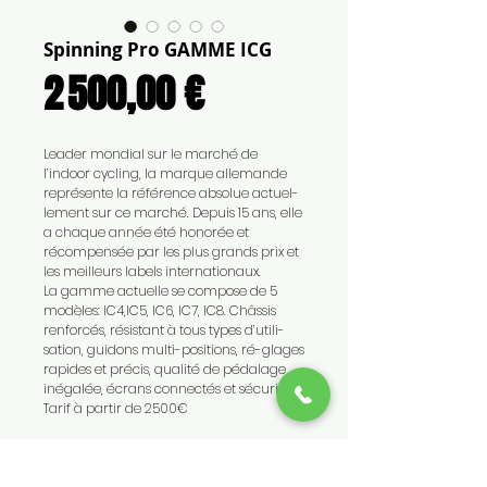
Spinning Pro GAMME ICG
Prix
2 500,00 €
Leader mondial sur le marché de
l’indoor cycling, la marque allemande
représente la référence absolue actuel-
lement sur ce marché. Depuis 15 ans, elle
a chaque année été honorée et
récompensée par les plus grands prix et
les meilleurs labels internationaux.
La gamme actuelle se compose de 5
modèles: IC4,IC5, IC6, IC7, IC8. Châssis
renforcés, résistant à tous types d’utili-
sation, guidons multi-positions, ré-glages
rapides et précis, qualité de pédalage
inégalée, écrans connectés et sécurisés.
Tarif à partir de 2500€
Details